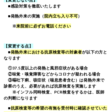
■感染対策を徹底いたします
■発熱外来の実施（
院内立ち入り不可
）
※
来院前に必ずお電話ください
【変更する点】
■
発熱外来における抗原検査等の対象者
が以下の方と
なります
①37.5度以上の発熱と風邪症状がある場合
②味覚・嗅覚障害などからコロナが疑われる場合
③嘔吐下痢、咳症状（喘息患者含む）は発熱外来で
診察のうえ、必要があれば抗原検査を実施します
※インフル同時検査、PCR検査をするかは、医師
の判断になります
■
抗原検査等の希望の有無を受付時に確認させていた